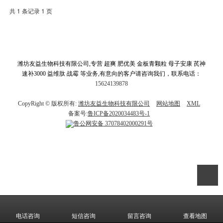
共 1 条记录 1 页
潍坊友益生物科技有限公司,专营 超爽 肥优美 金板青颗粒 母子安康 芪神
速补3000 益维肽 战霉 等业务,有意向的客户请咨询我们，联系电话：
15624139878
CopyRight © 版权所有:
潍坊友益生物科技有限公司
网站地图
XML
备案号:
鲁ICP备2020034483号-1
鲁公网安备
37078402000291号
电话咨询
短信咨询
留言咨询
查看地图