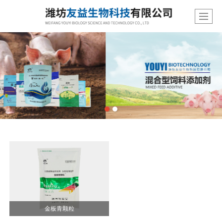
金板青颗粒